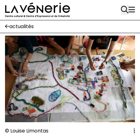
Rue Gratès, 3
Aller au contenu principal
1170 Watermael-Boitsfort
02 663 85 50
actualités
Écuries
Place Gilson, 3
1170 Watermael-Boitsfort
02 663 85 50
suivez-nous
Journal Vénerie
- version papier
Newsletter
A
© Louise Limontas
A