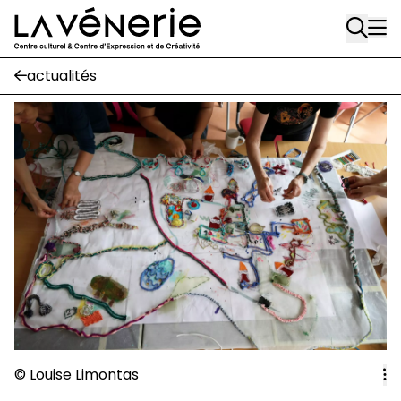
Rue Gratès, 3
Aller au contenu principal
1170 Watermael-Boitsfort
02 663 85 50
actualités
Écuries
Place Gilson, 3
1170 Watermael-Boitsfort
02 663 85 50
suivez-nous
Journal Vénerie
- version papier
Newsletter
A
© Louise Limontas
A