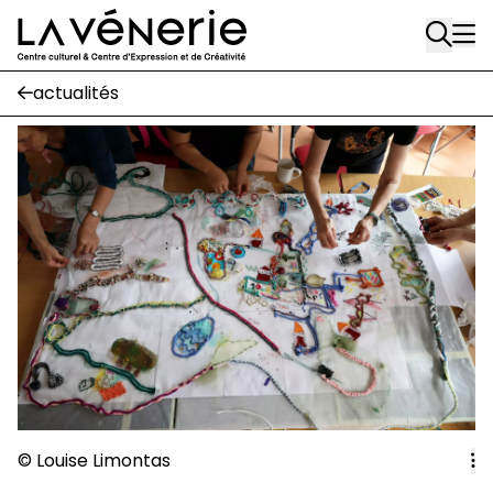
Rue Gratès, 3
Aller au contenu principal
1170 Watermael-Boitsfort
02 663 85 50
actualités
Écuries
Place Gilson, 3
1170 Watermael-Boitsfort
02 663 85 50
suivez-nous
Journal Vénerie
- version papier
Newsletter
A
© Louise Limontas
A