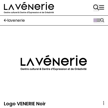
Aller au contenu principal
Journal Vénerie
- version papier
Newsletter
lavenerie
A
A
Logo VENERIE Noir