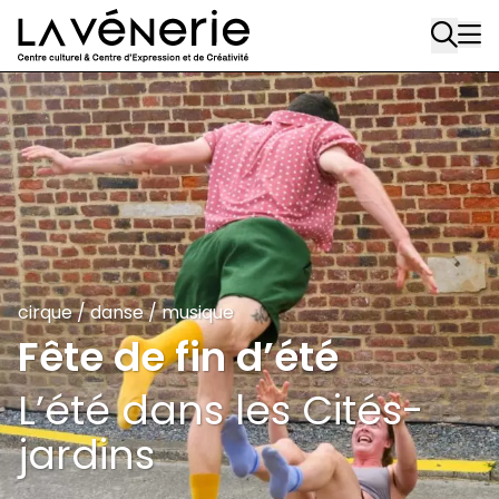
Aller au contenu principal
cirque
/
danse
/
musique
Fête de fin d’été
L’été dans les Cités-
jardins