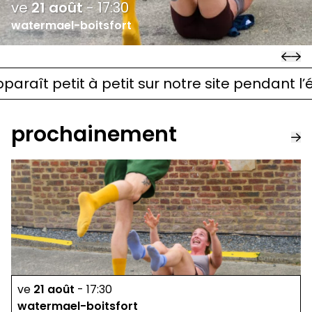
ve
21
août
-
17:30
watermael-boitsfort
t petit à petit sur notre site pendant l’été. G
prochainement
ve
21
août
-
17:30
watermael-boitsfort