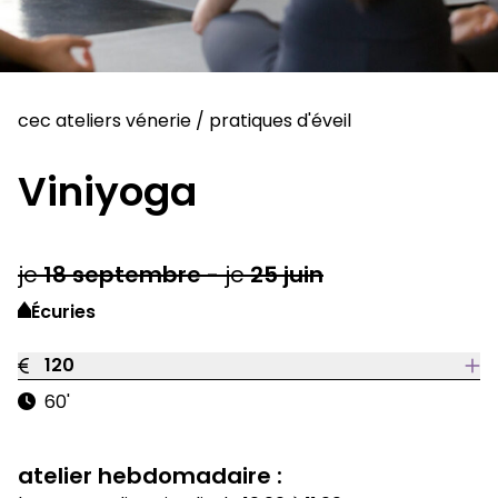
cec ateliers vénerie
/
pratiques d'éveil
Viniyoga
je
18
septembre
-
je
25
juin
Écuries
120
60'
atelier hebdomadaire :