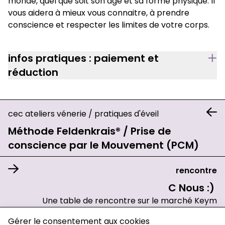
monde, quel que soit son âge et sa forme physique. Il
vous aidera à mieux vous connaitre, à prendre
conscience et respecter les limites de votre corps.
infos pratiques : paiement et
réduction
cec ateliers vénerie
/
pratiques d'éveil
Méthode Feldenkrais® / Prise de
conscience par le Mouvement (PCM)
rencontre
C Nous :)
Une table de rencontre sur le marché Keym
charte de confidentialité
Gérer le consentement aux cookies