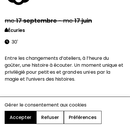
me
17
septembre
-
me
17
juin
Écuries
30'
Entre les changements d’ateliers, à l’heure du
goûter, une histoire à écouter. Un moment unique et
privilégié pour petit·es et grand·es uni·es par la
magie et l’univers des histoires.
charte de confidentialité
Gérer le consentement aux cookies
mentions légales
cookies
Accepter
Refuser
Préférences
design & développement :
© signelazer.com