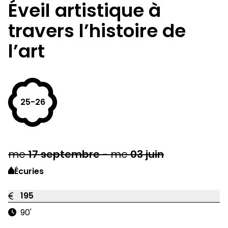
Éveil artistique à
travers l’histoire de
l’art
25-26
me
17
septembre
-
me
03
juin
Écuries
195
90'