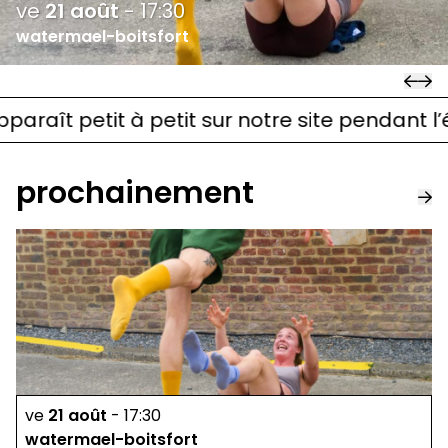
ve
21
août
-
17:30
watermael-boitsfort
t petit à petit sur notre site pendant l’été. 
prochainement
ve
21
août
-
17:30
watermael-boitsfort