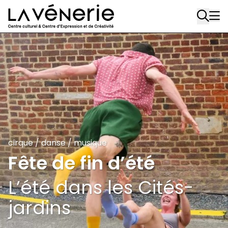
Aller au contenu principal
cirque
/
danse
/
musique
Fête de fin d’été
L’été dans les Cités-
jardins