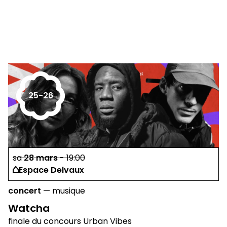
25-26
sa
28
mars
-
19:00
Espace Delvaux
concert
—
musique
Watcha
finale du concours Urban Vibes