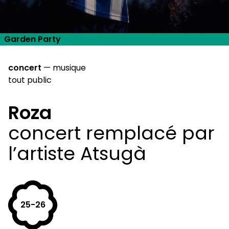
Garden Party
concert
—
musique
tout public
Roza
concert remplacé par
l’artiste Atsugà
25-26