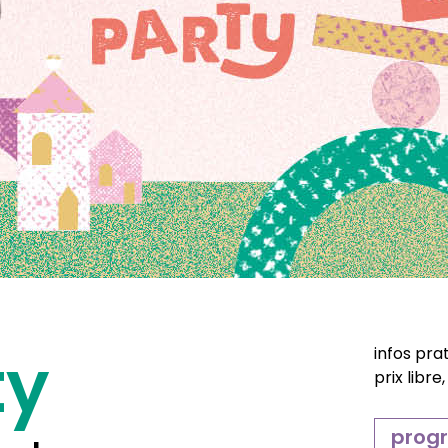
ty
infos pra
prix libr
prog