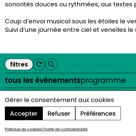
sonorités douces ou rythmées, aux textes po
Coup d’envoi musical sous les étoiles le ven
Suivi d’une journée entre ciel et venelles le
filtres
tous les événements
programme
Gérer le consentement aux cookies
Accepter
Refuser
Préférences
programme
tarifs / billetterie
accès
Politique de cookies
Charte de confidentialité
charte de confidentialité
mentions légales
cookies