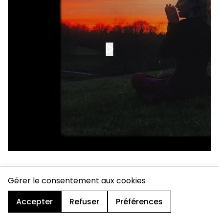
charte de confidentialité
Gérer le consentement aux cookies
mentions légales
cookies
Accepter
Refuser
Préférences
design & développement :
© signelazer.com