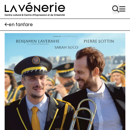
Aller au contenu principal
Place Gilson, 3
1170 Watermael-Boitsfort
02 663 85 50
en fanfare
suivez-nous
Journal Vénerie
- version papier
Newsletter
A
A