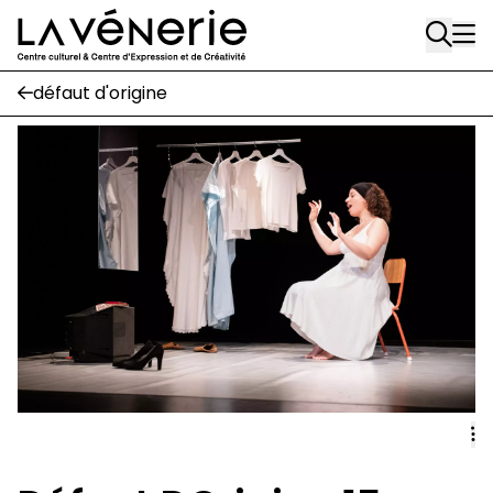
Rue Gratès, 3
Aller au contenu principal
1170 Watermael-Boitsfort
02 663 85 50
défaut d'origine
Écuries
Place Gilson, 3
1170 Watermael-Boitsfort
02 663 85 50
suivez-nous
Journal Vénerie
- version papier
Newsletter
A
A