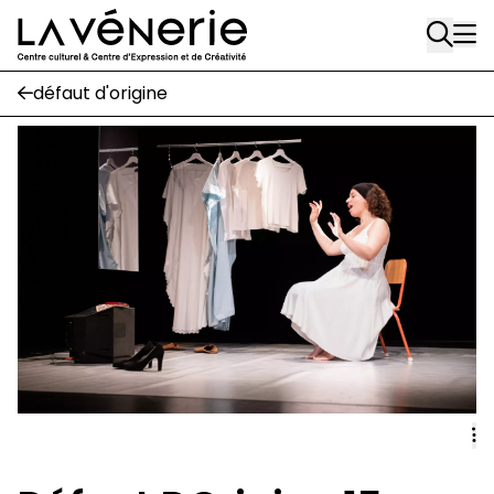
Rue Gratès, 3
Aller au contenu principal
1170 Watermael-Boitsfort
02 663 85 50
défaut d'origine
Écuries
Place Gilson, 3
1170 Watermael-Boitsfort
02 663 85 50
suivez-nous
Journal Vénerie
- version papier
Newsletter
A
A