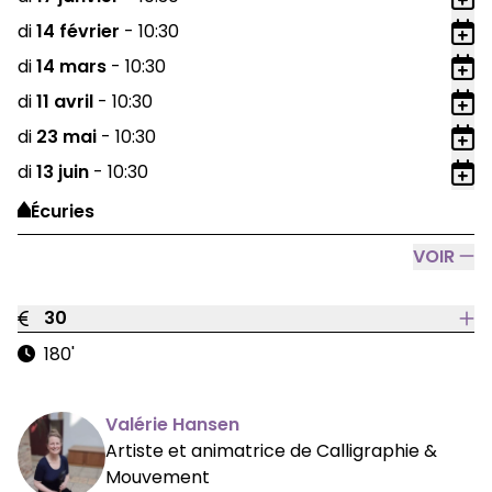
Ajo
di
14
février
-
10:30
Ajo
di
14
mars
-
10:30
Ajo
di
11
avril
-
10:30
Ajo
di
23
mai
-
10:30
Ajo
di
13
juin
-
10:30
Ajo
Écuries
VOIR
30
180'
Valérie Hansen
Artiste et animatrice de Calligraphie &
Mouvement