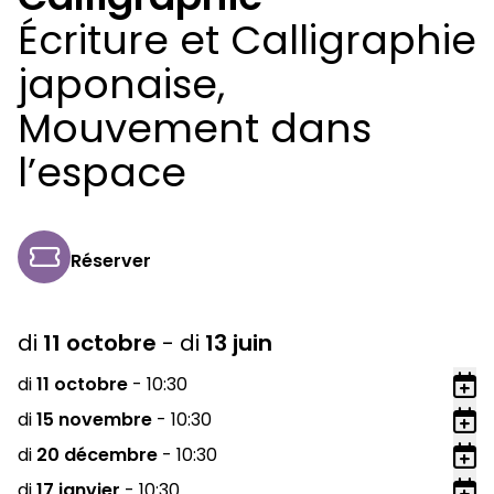
Écriture et Calligraphie
japonaise,
Mouvement dans
l’espace
Réserver
di
11
octobre
-
di
13
juin
di
11
octobre
-
10:30
Ajo
di
15
novembre
-
10:30
Ajo
di
20
décembre
-
10:30
Ajo
di
17
janvier
-
10:30