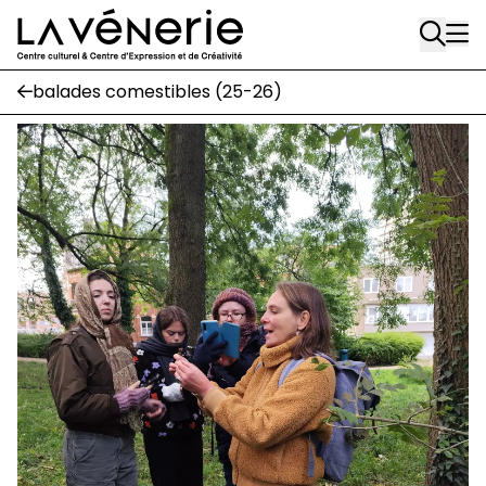
Aller au contenu principal
Écuries
balades comestibles (25-26)
Place Gilson, 3
1170 Watermael-Boitsfort
02 663 85 50
suivez-nous
Journal Vénerie
- version papier
Newsletter
A
A