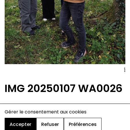
IMG 20250107 WA0026
charte de confidentialité
Gérer le consentement aux cookies
mentions légales
cookies
Accepter
Refuser
Préférences
design & développement :
© signelazer.com