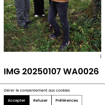
IMG 20250107 WA0026
charte de confidentialité
Gérer le consentement aux cookies
mentions légales
cookies
Accepter
Refuser
Préférences
design & développement :
© signelazer.com