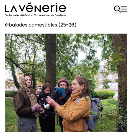
Aller au contenu principal
Écuries
balades comestibles (25-26)
Place Gilson, 3
1170 Watermael-Boitsfort
02 663 85 50
suivez-nous
Journal Vénerie
- version papier
Newsletter
A
A