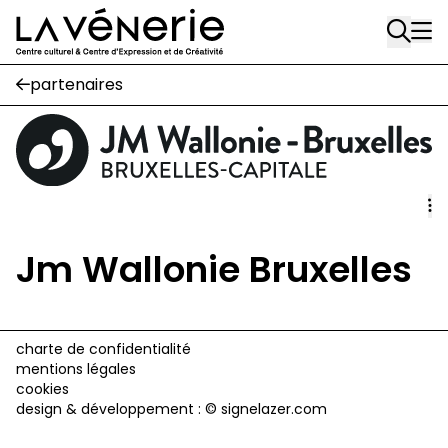
Rue Gratès, 3
Aller au contenu principal
1170 Watermael-Boitsfort
02 663 85 50
partenaires
Écuries
Place Gilson, 3
1170 Watermael-Boitsfort
02 663 85 50
Jm Wallonie Bruxelles
suivez-nous
Journal Vénerie
- version papier
Newsletter
charte de confidentialité
mentions légales
cookies
design & développement :
© signelazer.com
A
A