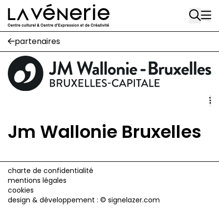
Rue Gratès, 3
Aller au contenu principal
1170 Watermael-Boitsfort
02 663 85 50
partenaires
Écuries
Place Gilson, 3
1170 Watermael-Boitsfort
02 663 85 50
Jm Wallonie Bruxelles
suivez-nous
Journal Vénerie
- version papier
Newsletter
charte de confidentialité
mentions légales
cookies
design & développement :
© signelazer.com
A
A