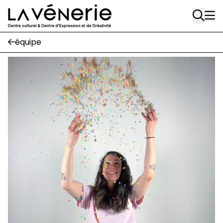
Rue Gratès, 3
Aller au contenu principal
1170 Watermael-Boitsfort
02 663 85 50
équipe
Écuries
Place Gilson, 3
1170 Watermael-Boitsfort
02 663 85 50
suivez-nous
Journal Vénerie
- version papier
Newsletter
A
A