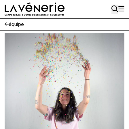
Rue Gratès, 3
Aller au contenu principal
1170 Watermael-Boitsfort
02 663 85 50
équipe
Écuries
Place Gilson, 3
1170 Watermael-Boitsfort
02 663 85 50
suivez-nous
Journal Vénerie
- version papier
Newsletter
A
A