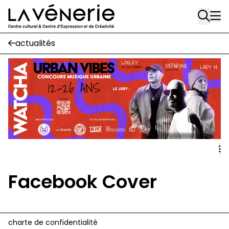
Rue Gratès, 3
Aller au contenu principal
1170 Watermael-Boitsfort
02 663 85 50
actualités
Écuries
Place Gilson, 3
1170 Watermael-Boitsfort
02 663 85 50
suivez-nous
Journal Vénerie
- version papier
Newsletter
Facebook Cover
A
A
charte de confidentialité