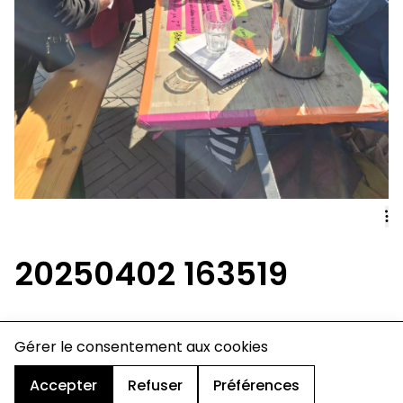
20250402 163519
Gérer le consentement aux cookies
charte de confidentialité
mentions légales
cookies
Accepter
Refuser
Préférences
design & développement :
© signelazer.com