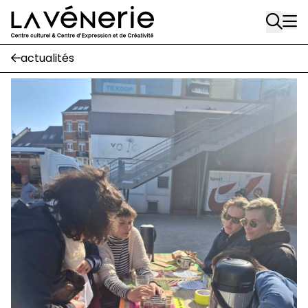
Aller au contenu principal
Écuries
actualités
Place Gilson, 3
1170 Watermael-Boitsfort
02 663 85 50
suivez-nous
Journal Vénerie
- version papier
Newsletter
A
A