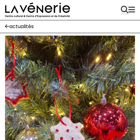
Aller au contenu principal
Écuries
actualités
Place Gilson, 3
1170 Watermael-Boitsfort
02 663 85 50
suivez-nous
Journal Vénerie
- version papier
Newsletter
A
A