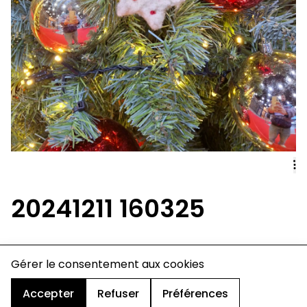
20241211 160325
Gérer le consentement aux cookies
charte de confidentialité
mentions légales
cookies
Accepter
Refuser
Préférences
design & développement :
© signelazer.com