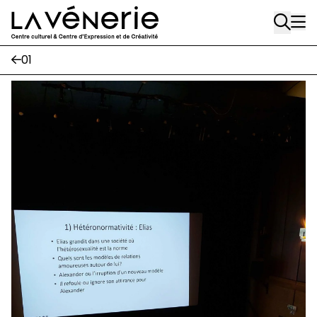
Aller au contenu principal
Journal Vénerie
- version papier
Newsletter
01
A
A