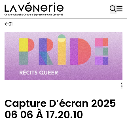
Rue Gratès, 3
Aller au contenu principal
1170 Watermael-Boitsfort
02 663 85 50
01
Écuries
Place Gilson, 3
1170 Watermael-Boitsfort
02 663 85 50
suivez-nous
Journal Vénerie
- version papier
Newsletter
Capture D’écran 2025
06 06 À 17.20.10
A
A