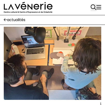
Rue Gratès, 3
Aller au contenu principal
1170 Watermael-Boitsfort
02 663 85 50
actualités
Écuries
Place Gilson, 3
1170 Watermael-Boitsfort
02 663 85 50
suivez-nous
Journal Vénerie
- version papier
Newsletter
A
A