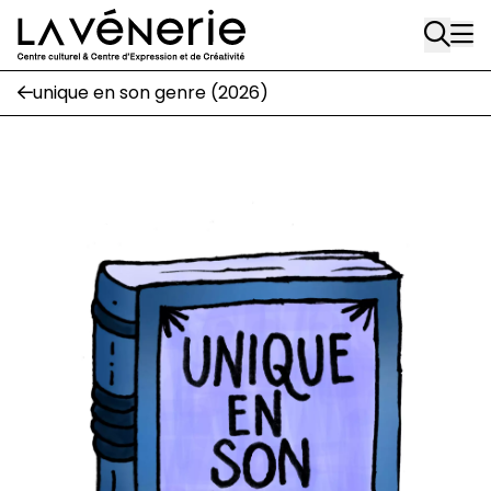
Aller au contenu principal
1170 Watermael-Boitsfort
02 663 85 50
unique en son genre (2026)
suivez-nous
Journal Vénerie
- version papier
Newsletter
A
A