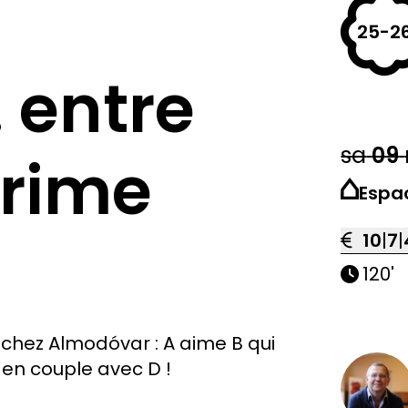
25-2
 entre
sa
09
crime
Espa
10
|
7
|
120'
chez Almodóvar : A aime B qui
 en couple avec D !