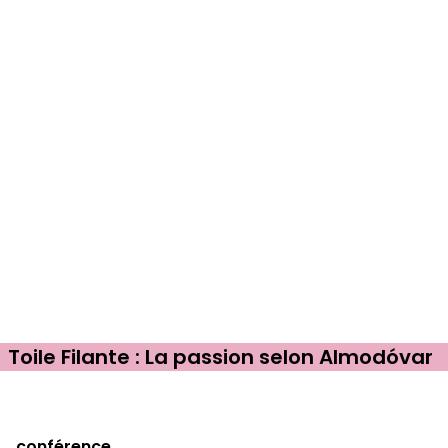
Toile Filante : La passion selon Almodóvar
conférence