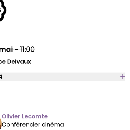
6
mai
-
11:00
ce Delvaux
4
Olivier Lecomte
Conférencier cinéma