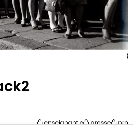
ack2
enseignant·e
presse
pro