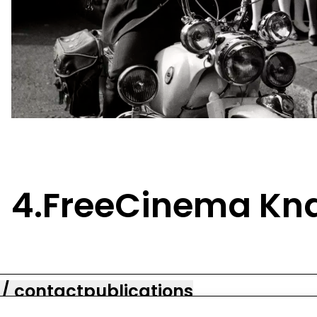
4.FreeCinema Kn
 / contact
publications