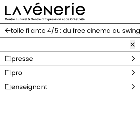
Aller au contenu principal
toile filante 4/5 : du free cinema au swin
presse
pro
enseignant