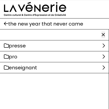
Aller au contenu principal
the new year that never came
presse
pro
enseignant