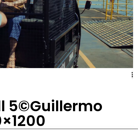
ll 5©Guillermo
0×1200