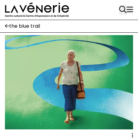
Rue Gratès, 3
Aller au contenu principal
1170 Watermael-Boitsfort
02 663 85 50
the blue trail
Écuries
Place Gilson, 3
1170 Watermael-Boitsfort
02 663 85 50
suivez-nous
Journal Vénerie
- version papier
Newsletter
A
A