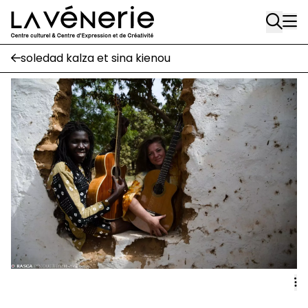
Rue Gratès, 3
Aller au contenu principal
1170 Watermael-Boitsfort
02 663 85 50
soledad kalza et sina kienou
Écuries
Place Gilson, 3
1170 Watermael-Boitsfort
02 663 85 50
suivez-nous
Journal Vénerie
- version papier
Newsletter
A
A