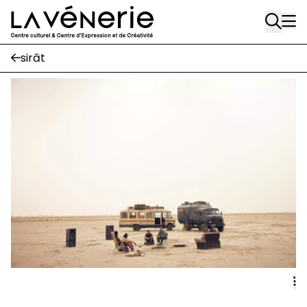
Rue Gratès, 3
Aller au contenu principal
1170 Watermael-Boitsfort
02 663 85 50
sirāt
Écuries
Place Gilson, 3
1170 Watermael-Boitsfort
02 663 85 50
suivez-nous
Journal Vénerie
- version papier
Newsletter
A
A