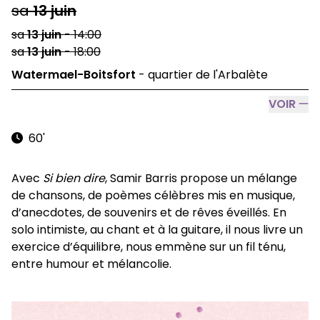
sa
13
juin
sa
13
juin
-
14:00
sa
13
juin
-
18:00
Watermael-Boitsfort
-
quartier de l'Arbalète
VOIR
60'
Avec
Si bien dire
, Samir Barris propose un mélange
de chansons, de poèmes célèbres mis en musique,
d’anecdotes, de souvenirs et de rêves éveillés. En
solo intimiste, au chant et à la guitare, il nous livre un
exercice d’équilibre, nous emmène sur un fil ténu,
entre humour et mélancolie.