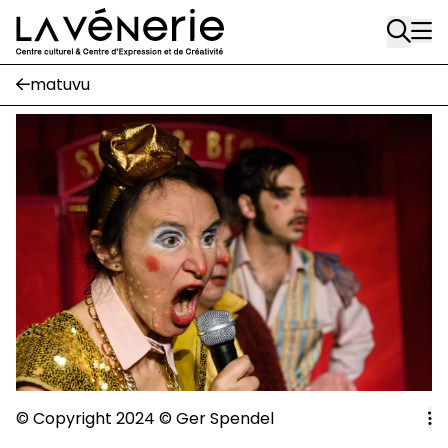
Rue Gratès, 3
Aller au contenu principal
1170 Watermael-Boitsfort
02 663 85 50
matuvu
Écuries
Place Gilson, 3
1170 Watermael-Boitsfort
02 663 85 50
suivez-nous
Journal Vénerie
- version papier
Newsletter
A
© Copyright 2024
©
Ger Spendel
A