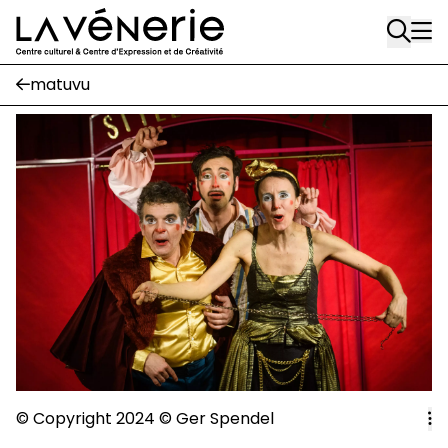
Rue Gratès, 3
Aller au contenu principal
1170 Watermael-Boitsfort
02 663 85 50
matuvu
Écuries
Place Gilson, 3
1170 Watermael-Boitsfort
02 663 85 50
suivez-nous
Journal Vénerie
- version papier
Newsletter
A
© Copyright 2024
©
Ger Spendel
A