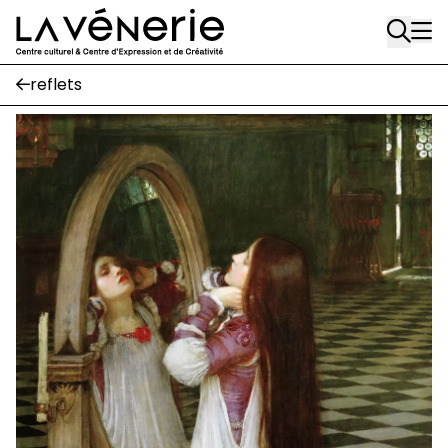
Aller au contenu principal
suivez-nous
Journal Vénerie
- version papier
Newsletter
reflets
A
A