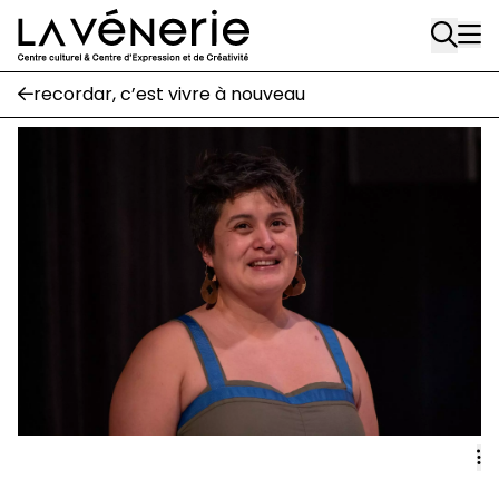
Rue Gratès, 3
Aller au contenu principal
1170 Watermael-Boitsfort
02 663 85 50
recordar, c’est vivre à nouveau
Écuries
Place Gilson, 3
1170 Watermael-Boitsfort
02 663 85 50
suivez-nous
Journal Vénerie
- version papier
Newsletter
A
A