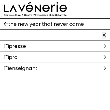
Aller au contenu principal
the new year that never came
presse
pro
enseignant