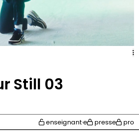
r Still 03
enseignant·e
presse
pro
design & développement :
© signelazer.com