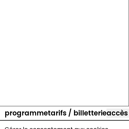
programme
tarifs / billetterie
accès
charte de confidentialité
mentions légales
cookies