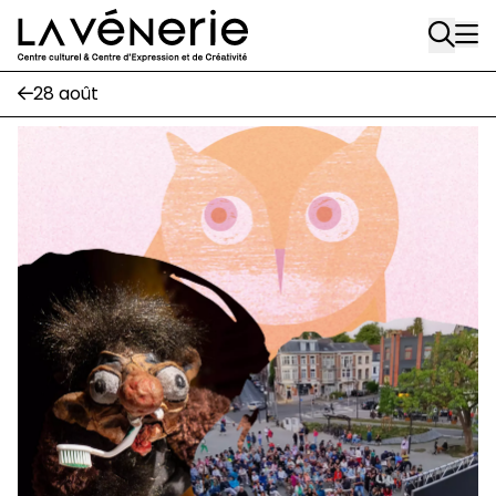
Rue Gratès, 3
Aller au contenu principal
1170 Watermael-Boitsfort
02 663 85 50
28 août
Écuries
Place Gilson, 3
1170 Watermael-Boitsfort
02 663 85 50
suivez-nous
Journal Vénerie
- version papier
Newsletter
A
A