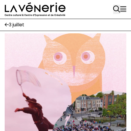
Rue Gratès, 3
Aller au contenu principal
1170 Watermael-Boitsfort
02 663 85 50
3 juillet
Écuries
Place Gilson, 3
1170 Watermael-Boitsfort
02 663 85 50
suivez-nous
Journal Vénerie
- version papier
Newsletter
A
A