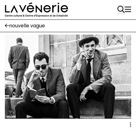
Rue Gratès, 3
Aller au contenu principal
1170 Watermael-Boitsfort
02 663 85 50
nouvelle vague
Écuries
Place Gilson, 3
1170 Watermael-Boitsfort
02 663 85 50
suivez-nous
Journal Vénerie
- version papier
Newsletter
A
A