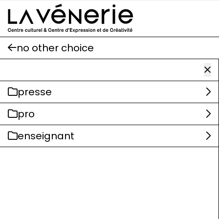
Aller au contenu principal
no other choice
presse
pro
enseignant