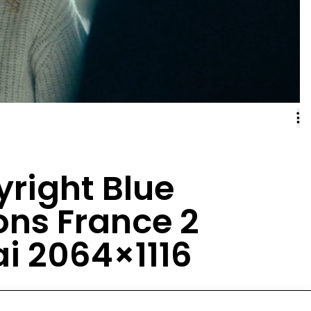
right Blue
ns France 2
i 2064×1116