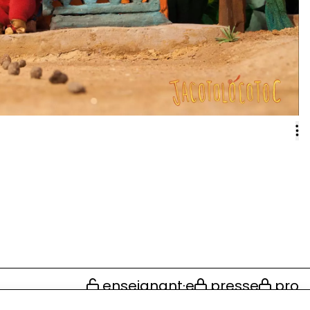
enseignant·e
presse
pro