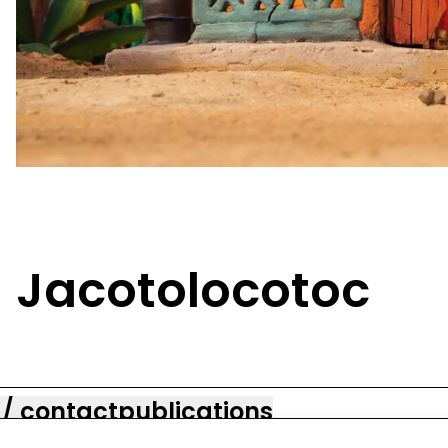
Jacotolocotoc
 / contact
publications