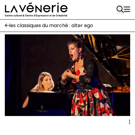
Rue Gratès, 3
Aller au contenu principal
1170 Watermael-Boitsfort
02 663 85 50
les classiques du marché : alter ego
Écuries
Place Gilson, 3
1170 Watermael-Boitsfort
02 663 85 50
suivez-nous
Journal Vénerie
- version papier
Newsletter
A
A